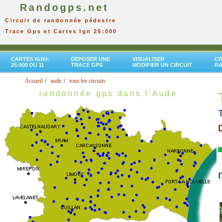
Randogps.net
Circuit de randonnée pédestre
Trace Gps et Cartes Ign 25:000
CARTES IGN®
DÉPOSER UNE
VISUALISER
CR
25:000 DU 11
TRACE GPS
MODIFIER UN CIRCUIT
R
Accueil
aude
tous les circuits
randonnée gps dans l'Aude