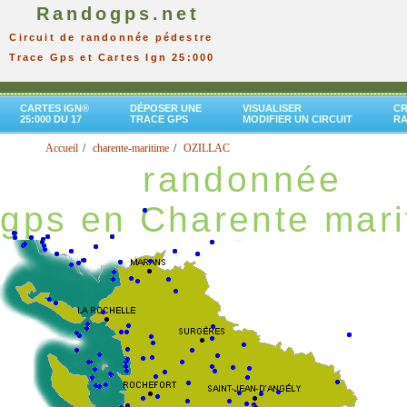
Randogps.net
Circuit de randonnée pédestre
Trace Gps et Cartes Ign 25:000
CARTES IGN®
DÉPOSER UNE
VISUALISER
CR
25:000 DU 17
TRACE GPS
MODIFIER UN CIRCUIT
R
Accueil
charente-maritime
OZILLAC
randonnée
gps en Charente mari