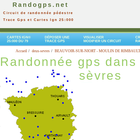
Randogps.net
Circuit de randonnée pédestre
Trace Gps et Cartes Ign 25:000
CARTES IGN®
DÉPOSER UNE
VISUALISER
CR
25:000 DU 79
TRACE GPS
MODIFIER UN CIRCUIT
R
Accueil
deux-sevres
BEAUVOIR-SUR-NIORT - MOULIN DE RIMBAUL
Randonnée gps dans 
sèvres