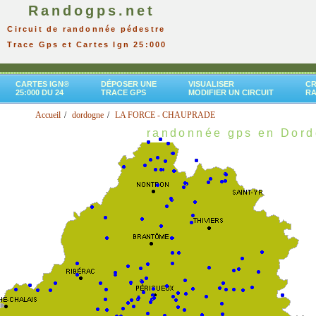
Randogps.net
Circuit de randonnée pédestre
Trace Gps et Cartes Ign 25:000
CARTES IGN®
DÉPOSER UNE
VISUALISER
CR
25:000 DU 24
TRACE GPS
MODIFIER UN CIRCUIT
R
Accueil
dordogne
LA FORCE - CHAUPRADE
randonnée gps en Dor