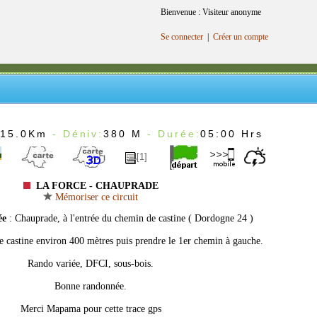
Bienvenue : Visiteur anonyme
Se connecter
|
Créer un compte
:
15.0Km
- Déniv:
380 M
- Durée:
05:00 Hrs
[1]
LA FORCE - CHAUPRADE
Mémoriser ce circuit
ée
: Chauprade, à l'entrée du chemin de castine ( Dordogne 24 )
e castine environ 400 mètres puis prendre le 1er chemin à gauche.
Rando variée, DFCI, sous-bois.
Bonne randonnée.
Merci Mapama pour cette trace gps