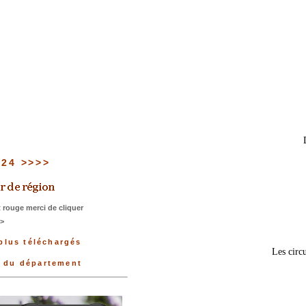
u 24 >>>>
 rouge merci de cliquer
>>
plus téléchargés
Les circu
e du département