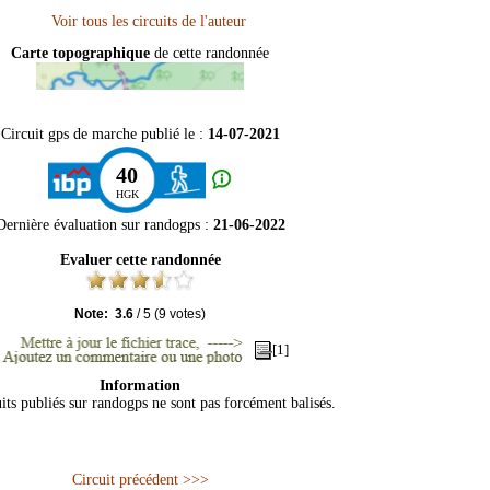
Carte topographique
de cette randonnée
Circuit gps de marche publié le :
14-07-2021
40
HGK
Dernière évaluation sur
randogps
:
21-06-2022
Evaluer cette randonnée
Note:
3.6
/
5
(
9
votes)
[1]
Information
its publiés sur randogps ne sont pas forcément balisés.
Circuit précédent >>>