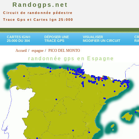
Randogps.net
Circuit de randonnée pédestre
Trace Gps et Cartes Ign 25:000
CARTES IGN®
DÉPOSER UNE
VISUALISER
CR
25:000 DU 304
TRACE GPS
MODIFIER UN CIRCUIT
R
Accueil
espagne
PICO DEL MONTO
randonnée gps en Espagne