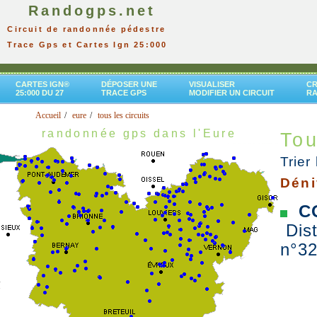
Randogps.net
Circuit de randonnée pédestre
Trace Gps et Cartes Ign 25:000
CARTES IGN®
DÉPOSER UNE
VISUALISER
CR
25:000 DU 27
TRACE GPS
MODIFIER UN CIRCUIT
R
Accueil
eure
tous les circuits
randonnée gps dans l'Eure
Tou
Trier 
Déni
CO
Dist
n°32