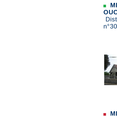
ME
OUC
Dist
n°30
ME