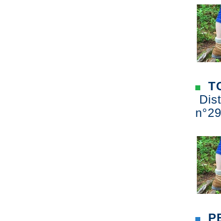
TO
Dist
n°29
PE