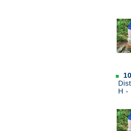
10
Dist
H - 