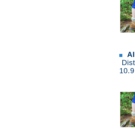
AI
Dist
10.9