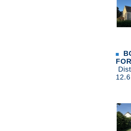
BO
FOR
Dist
12.6