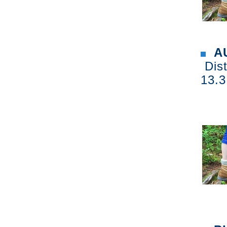
AU
Dist
13.3