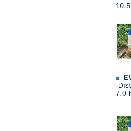
10.5
EV
Dist
7.0 