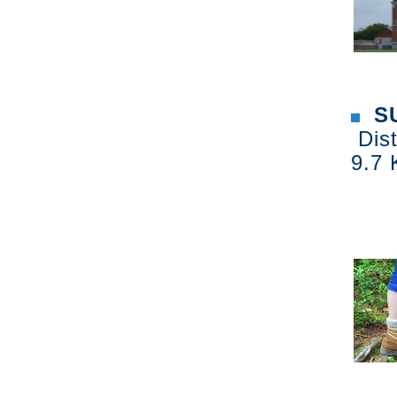
SU
Dist
9.7 