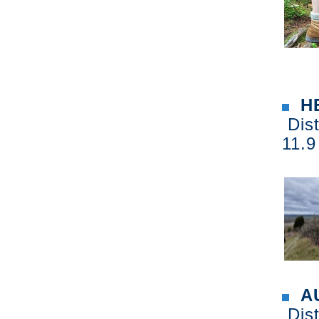
H
Dist
11.9
AU
Dist