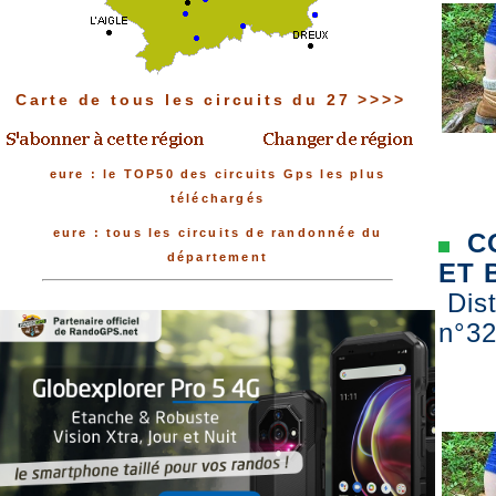
Carte de tous les circuits du 27 >>>>
eure : le TOP50 des circuits Gps les plus
téléchargés
eure : tous les circuits de randonnée du
CO
département
ET 
Dist
n°32