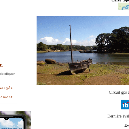
Carte to
>
de cliquer
chargés
Circuit gps 
rtement
Dernière éva
Ev