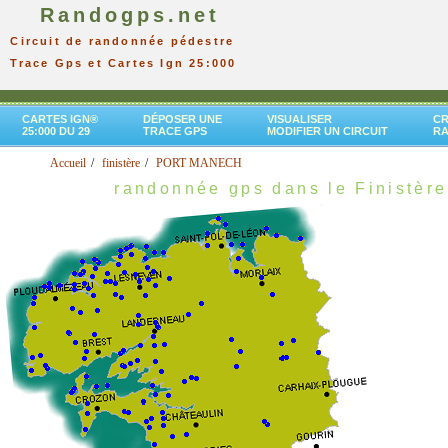
Randogps.net
Circuit de randonnée pédestre
Trace Gps et Cartes Ign 25:000
CARTES IGN®
DÉPOSER UNE
VISUALISER
CR
25:000 DU 29
TRACE GPS
MODIFIER UN CIRCUIT
R
Accueil
finistère
PORT MANECH
randonnée gps dans le Finistère