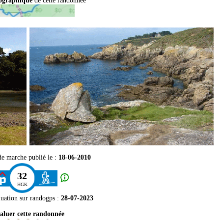
pographique
de cette randonnée
de marche publié le :
18-06-2010
32
HGK
luation sur
randogps
:
28-07-2023
aluer cette randonnée