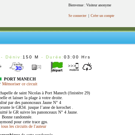
Bienvenue : Visiteur anonyme
Se connecter
|
Créer un compte
- Déniv:
150 M
- Durée:
03:00 Hrs
[1]
PORT MANECH
Mémoriser ce circuit
 chapelle de saint Nicolas à Port Manech (finistère 29)
elle et laisser la plage à votre droite.
Balisé par des panonceaux Jaune N° 4
runte le GR34. jusque l’anse de kerochet .
quitté le GR suivre les panonceaux N° 4 Jaune.
Bonne randonnée.
aymond pour cette trace gps.