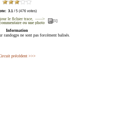
ote:
3.1
/
5
(
476
votes)
[1]
Information
sur randogps ne sont pas forcément balisés.
Circuit précédent >>>