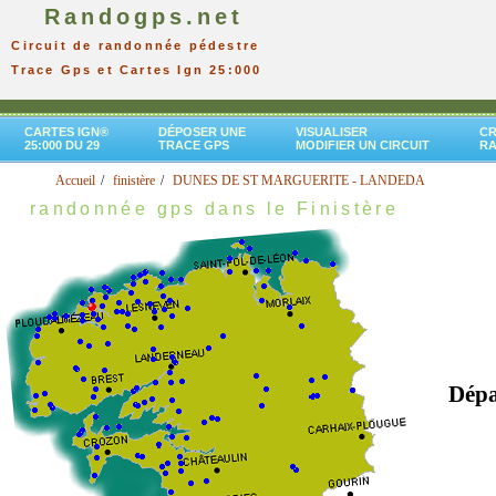
Randogps.net
Circuit de randonnée pédestre
Trace Gps et Cartes Ign 25:000
CARTES IGN®
DÉPOSER UNE
VISUALISER
CR
25:000 DU 29
TRACE GPS
MODIFIER UN CIRCUIT
R
Accueil
finistère
DUNES DE ST MARGUERITE - LANDEDA
randonnée gps dans le Finistère
Dépa