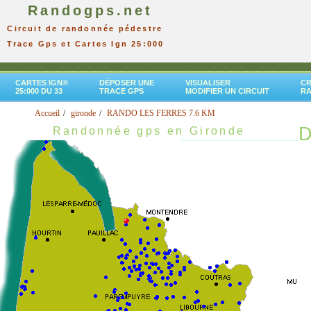
Randogps.net
Circuit de randonnée pédestre
Trace Gps et Cartes Ign 25:000
CARTES IGN®
DÉPOSER UNE
VISUALISER
CR
25:000 DU 33
TRACE GPS
MODIFIER UN CIRCUIT
R
Accueil
gironde
RANDO LES FERRES 7.6 KM
D
Randonnée gps en Gironde