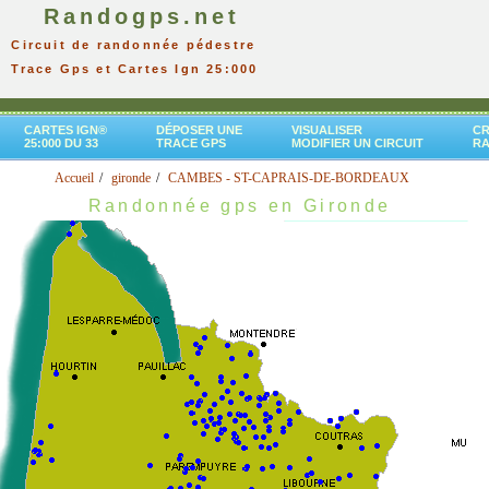
Randogps.net
Circuit de randonnée pédestre
Trace Gps et Cartes Ign 25:000
CARTES IGN®
DÉPOSER UNE
VISUALISER
CR
25:000 DU 33
TRACE GPS
MODIFIER UN CIRCUIT
R
Accueil
gironde
CAMBES - ST-CAPRAIS-DE-BORDEAUX
Randonnée gps en Gironde