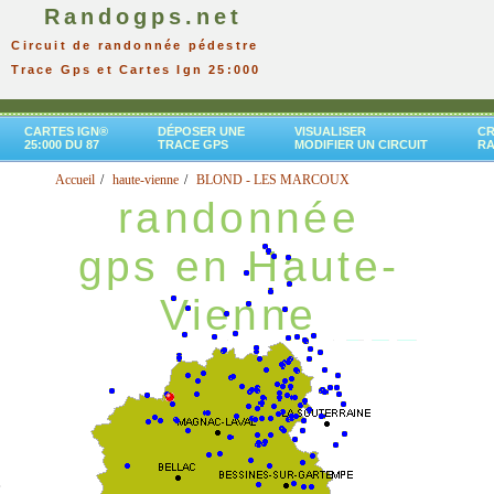
Randogps.net
Circuit de randonnée pédestre
Trace Gps et Cartes Ign 25:000
CARTES IGN®
DÉPOSER UNE
VISUALISER
CR
25:000 DU 87
TRACE GPS
MODIFIER UN CIRCUIT
R
Accueil
haute-vienne
BLOND - LES MARCOUX
randonnée
gps en Haute-
Vienne