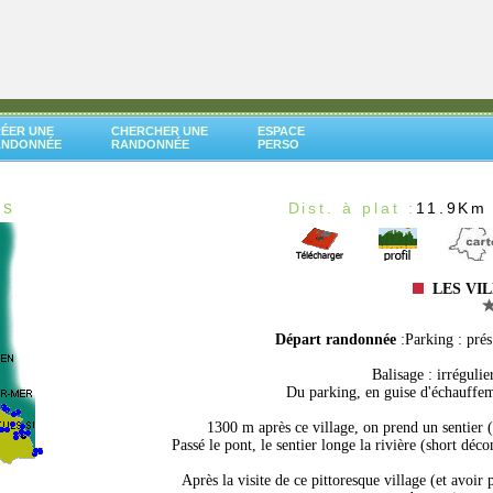
ÉER UNE
CHERCHER UNE
ESPACE
ANDONNÉE
RANDONNÉE
PERSO
es
Dist. à plat :
11.9Km
LES VI
Départ randonnée
:Parking : pré
Balisage : irrégulie
Du parking, en guise d'échauffem
1300 m après ce village, on prend un sentier (
Passé le pont, le sentier longe la rivière (short déco
Après la visite de ce pittoresque village (et avoir