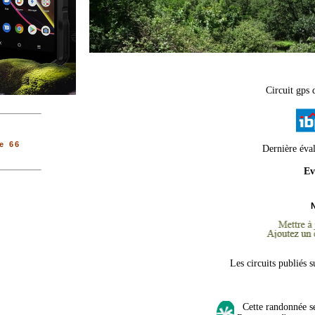
Circuit gps 
e 66
Dernière éva
Ev
Les circuits publiés 
Cette randonnée se 