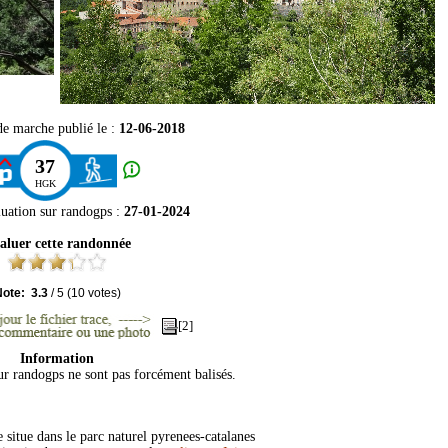
de marche publié le :
12-06-2018
37
HGK
luation sur
randogps
:
27-01-2024
aluer cette randonnée
Note:
3.3
/
5
(
10
votes)
[2]
Information
sur randogps ne sont pas forcément balisés.
situe dans le parc naturel pyrenees-catalanes