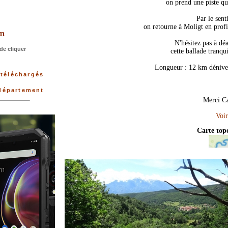
on prend une piste qu
>
Par le sent
on retourne à Moligt en profit
N'hésitez pas à déa
de cliquer
cette ballade tranqu
Longueur : 12 km dénivel
 téléchargés
 département
Merci Ca
Carte to