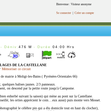
Bienvenue : Visiteur anonyme
Se connecter
|
Créer un compte
- Déniv:
476 M
- Durée:
04:00 Hrs
[2]
LLAGES DE LA CASTELLANE
Mémoriser ce circuit
s de mairie à Moligt-les-Bains ( Pyrénées-Orientales 66)
r, quelques balises jaunes. 2/3 panneaux.
ent, on descend par la petite route jusqu'à Campome.
bien enherbé suivant la saison) qui mène au pont sur la Castellane.
nseillé, les orties apprécient le coin....eux aussi) puis monte vers Mosset.
 photographié le célèbre pin qui a élu domicile tout en haut du clocher),