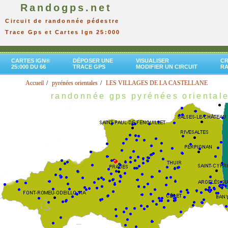
Randogps.net
Circuit de randonnée pédestre
Trace Gps et Cartes Ign 25:000
CARTES IGN®
DÉPOSER UNE
VISUALISER
CR
25:000 DU 66
TRACE GPS
MODIFIER UN CIRCUIT
R
Accueil
pyrénées orientales
LES VILLAGES DE LA CASTELLANE
randonnée gps pyrénées oriental