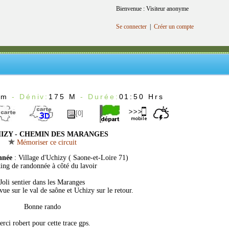
Bienvenue : Visiteur anonyme
Se connecter
|
Créer un compte
Km
- Déniv:
175 M
- Durée:
01:50 Hrs
[0]
IZY - CHEMIN DES MARANGES
Mémoriser ce circuit
nnée
: Village d'Uchizy ( Saone-et-Loire 71)
ing de randonnée à côté du lavoir
Joli sentier dans les Maranges
vue sur le val de saône et Uchizy sur le retour.
Bonne rando
rci robert pour cette trace gps.