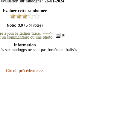
 évaluation sur
randogps
:
26-01-2024
Evaluer cette randonnée
Note:
3.0
/
5
(
4
votes)
[0]
Information
iés sur randogps ne sont pas forcément balisés.
Circuit précédent >>>