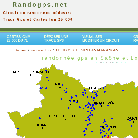
Randogps.net
Circuit de randonnée pédestre
Trace Gps et Cartes Ign 25:000
CARTES IGN®
DÉPOSER UNE
VISUALISER
CR
25:000 DU 71
TRACE GPS
MODIFIER UN CIRCUIT
R
Accueil
saone-et-loire
UCHIZY - CHEMIN DES MARANGES
randonnée gps en Saône et Lo