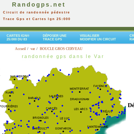
Randogps.net
Circuit de randonnée pédestre
Trace Gps et Cartes Ign 25:000
CARTES IGN®
DÉPOSER UNE
VISUALISER
CR
25:000 DU 83
TRACE GPS
MODIFIER UN CIRCUIT
R
Accueil
var
BOUCLE GROS CERVEAU
randonnée gps dans le Var
Dé