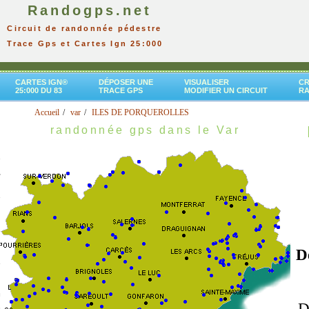
Randogps.net
Circuit de randonnée pédestre
Trace Gps et Cartes Ign 25:000
CARTES IGN®
DÉPOSER UNE
VISUALISER
CR
25:000 DU 83
TRACE GPS
MODIFIER UN CIRCUIT
R
Accueil
var
ILES DE PORQUEROLLES
randonnée gps dans le Var
D
D