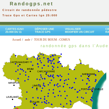
Randogps.net
Circuit de randonnée pédestre
Trace Gps et Cartes Ign 25:000
CARTES IGN®
DÉPOSER UNE
VISUALISER
CR
25:000 DU 11
TRACE GPS
MODIFIER UN CIRCUIT
R
Accueil
aude
TOUR DU BOUM - COMUS
randonnée gps dans l'Aude