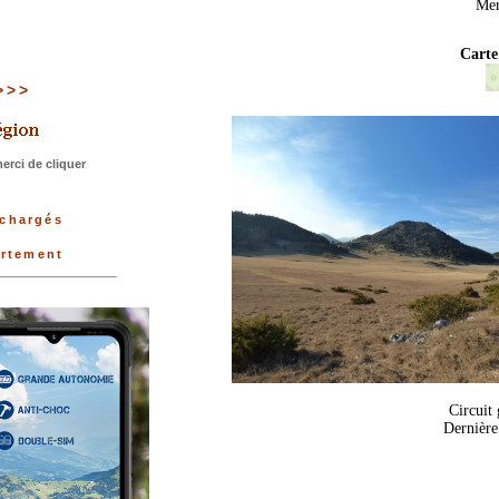
Mer
Carte
>>>>
rci de cliquer
échargés
artement
Circuit
Dernière